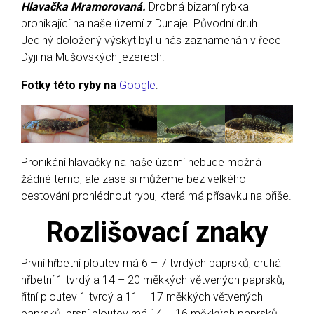
Hlavačka Mramorovaná.
Drobná bizarní rybka
pronikající na naše území z Dunaje. Původní druh.
Jediný doložený výskyt byl u nás zaznamenán v řece
Dyji na Mušovských jezerech.
Fotky této ryby na
Google
:
Pronikání hlavačky na naše území nebude možná
žádné terno, ale zase si můžeme bez velkého
cestování prohlédnout rybu, která má přísavku na břiše.
Rozlišovací znaky
První hřbetní ploutev má 6 – 7 tvrdých paprsků, druhá
hřbetní 1 tvrdý a 14 – 20 měkkých větvených paprsků,
řitní ploutev 1 tvrdý a 11 – 17 měkkých větvených
paprsků, prsní ploutev má 14 – 16 měkkých paprsků,