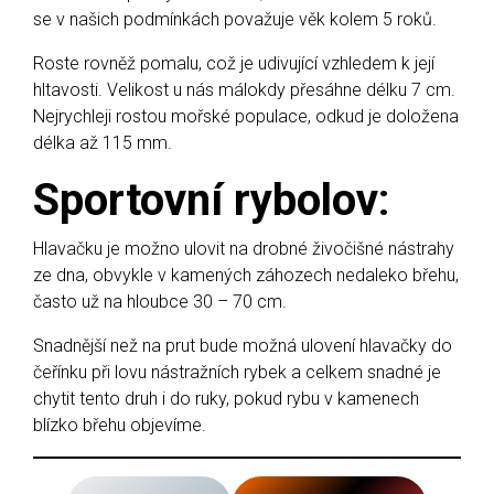
se v našich podmínkách považuje věk kolem 5 roků.
Roste rovněž pomalu, což je udivující vzhledem k její
hltavosti. Velikost u nás málokdy přesáhne délku 7 cm.
Nejrychleji rostou mořské populace, odkud je doložena
délka až 115 mm.
Sportovní rybolov
:
Hlavačku je možno ulovit na drobné živočišné nástrahy
ze dna, obvykle v kamených záhozech nedaleko břehu,
často už na hloubce 30 – 70 cm.
Snadnější než na prut bude možná ulovení hlavačky do
čeřínku při lovu nástražních rybek a celkem snadné je
chytit tento druh i do ruky, pokud rybu v kamenech
blízko břehu objevíme.