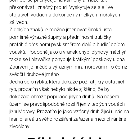
překonávat i značný proud. Vyskytuje se ale i ve
stojatých vodách a dokonce i v mělkých mořských
zálivech.
Z dalších znaků je možno jmenovat široká ústa,
poměrně výrazné šupiny a přední nosní trubičky
protáhlé přes horní pysk směrem dolů a budící dojem
vousků. Podobně jako u vranek chybí plynový měchýř,
takže se i hlavačka pohybuje krátkými poskoky u dna.
Zbarvení je hnědé s výrazným mramorováním, o čemž
svědčí i druhové jméno.
Jedná se o rybku, která dokáže požírat jikry ostatních
ryb, prozatím však nebylo nikde zjištěno, že by
dokázala ohrozit populace jiných druhů. Na našem
území se pravděpodobně rozšíří jen v teplých vodách
jižní Moravy. Prozatím je jako vzácný druh žijící u nás na
hranici areálu svého rozšíření zařazena mezi chráněné
živočichy.