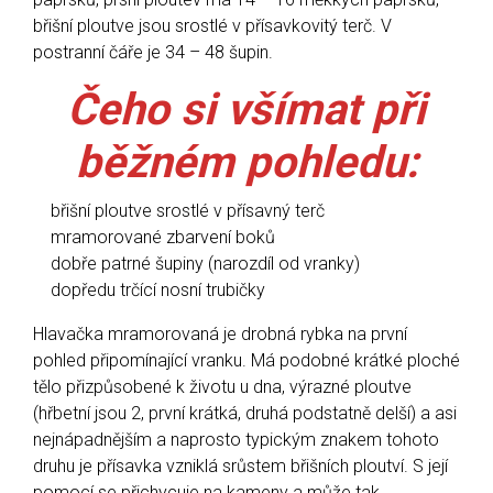
břišní ploutve jsou srostlé v přísavkovitý terč. V
postranní čáře je 34 – 48 šupin.
Čeho si všímat při
běžném pohledu:
břišní ploutve srostlé v přísavný terč
mramorované zbarvení boků
dobře patrné šupiny (narozdíl od vranky)
dopředu trčící nosní trubičky
Hlavačka mramorovaná je drobná rybka na první
pohled připomínající vranku. Má podobné krátké ploché
tělo přizpůsobené k životu u dna, výrazné ploutve
(hřbetní jsou 2, první krátká, druhá podstatně delší) a asi
nejnápadnějším a naprosto typickým znakem tohoto
druhu je přísavka vzniklá srůstem břišních ploutví. S její
pomocí se přichycuje na kameny a může tak