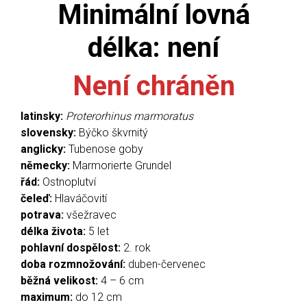
Minimální lovná
délka:
není
Není chráněn
latinsky:
Proterorhinus marmoratus
slovensky:
Býčko škvrnitý
anglicky:
Tubenose goby
německy:
Marmorierte Grundel
řád:
Ostnoplutví
čeleď:
Hlaváčovití
potrava:
všežravec
délka života:
5 let
pohlavní dospělost:
2. rok
doba rozmnožování:
duben-červenec
běžná velikost:
4 – 6 cm
maximum:
do 12 cm