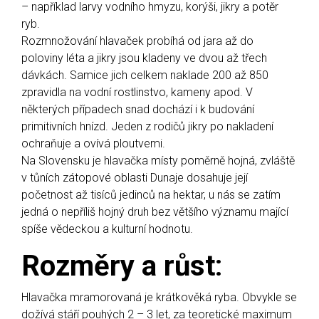
– například larvy vodního hmyzu, korýši, jikry a potěr
ryb.
Rozmnožování hlavaček probíhá od jara až do
poloviny léta a jikry jsou kladeny ve dvou až třech
dávkách. Samice jich celkem naklade 200 až 850
zpravidla na vodní rostlinstvo, kameny apod. V
některých případech snad dochází i k budování
primitivních hnízd. Jeden z rodičů jikry po nakladení
ochraňuje a ovívá ploutvemi.
Na Slovensku je hlavačka místy poměrně hojná, zvláště
v tůních zátopové oblasti Dunaje dosahuje její
početnost až tisíců jedinců na hektar, u nás se zatím
jedná o nepříliš hojný druh bez většího významu mající
spíše vědeckou a kulturní hodnotu.
Rozměry a růst
:
Hlavačka mramorovaná je krátkověká ryba. Obvykle se
dožívá stáří pouhých 2 – 3 let, za teoretické maximum