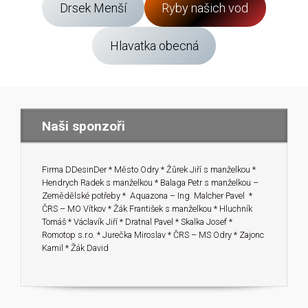
Drsek Menší
Ryby našich vod
Hlavatka obecná
Naši sponzoři
Firma DDesinDer * Město Odry * Žůrek Jiří s manželkou *
Hendrych Radek s manželkou * Balaga Petr s manželkou –
Zemědělské potřeby * Aquazona – Ing. Malcher Pavel *
ČRS – MO Vítkov * Žák František s manželkou * Hluchník
Tomáš * Václavík Jiří * Dratnal Pavel * Skalka Josef *
Romotop s.r.o. * Jurečka Miroslav * ČRS – MS Odry * Zajonc
Kamil * Žák David