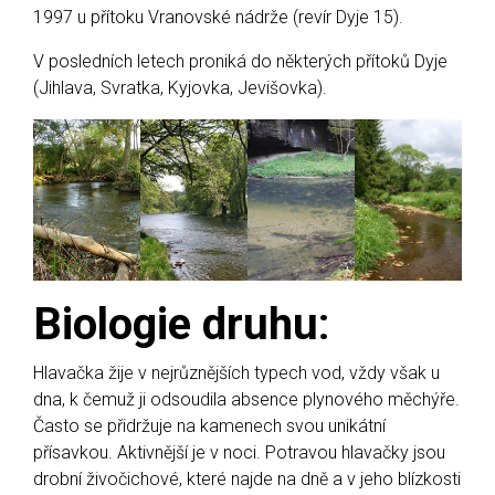
1997 u přítoku Vranovské nádrže (revír Dyje 15).
V posledních letech proniká do některých přítoků Dyje
(Jihlava, Svratka, Kyjovka, Jevišovka).
Biologie druhu
:
Hlavačka žije v nejrůznějších typech vod, vždy však u
dna, k čemuž ji odsoudila absence plynového měchýře.
Často se přidržuje na kamenech svou unikátní
přísavkou. Aktivnější je v noci. Potravou hlavačky jsou
drobní živočichové, které najde na dně a v jeho blízkosti