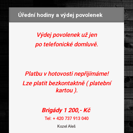
Skip to main content
Úřední hodiny a výdej povolenek
Výdej povolenek už jen
po telefonické domluvě.
Platbu v hotovosti nepřijímáme!
Lze platit bezkontaktně ( platební
kartou ).
Brigády 1 200,- Kč
Tel: + 420 737 913 040
Kozel Aleš