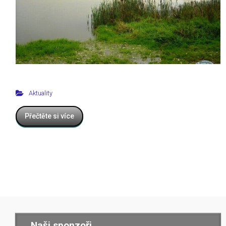
Aktuality
Přečtěte si více
Naši sponzoři