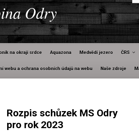
pina Odry
bník na okraji srdce
Aquazona
Medvědí jezero
ČRS
ní webu a ochrana osobních údajů na webu
Naše zdroje
M
Rozpis schůzek MS Odry
pro rok 2023