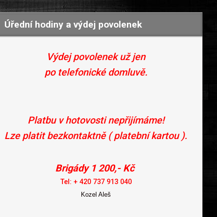
Úřední hodiny a výdej povolenek
Výdej povolenek už jen
po telefonické domluvě.
Platbu v hotovosti nepřijímáme!
Lze platit bezkontaktně ( platební kartou ).
Brigády 1 200,- Kč
Tel: + 420 737 913 040
Kozel Aleš