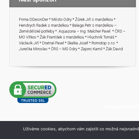
Firma DDesinDer * Město Odry * Žůrek Jiří s manželkou *
Hendrych Radek s manželkou * Balaga Petr s manželkou –
Zemědělské potřeby * Aquazona – Ing. Malcher Pavel * ČRS –
MO Vítkov * Žák František s manželkou * Hluchník Tomáš *
Václavík Jiří * Dratnal Pavel * Skalka Josef * Romotop s.r.o. *
Jurečka Miroslav * ČRS – MS Odry * Zajonc Kamil * Žák David
© Copyright 201
Užíváme cookies, abychom vám zajistili co možná nejsnadně