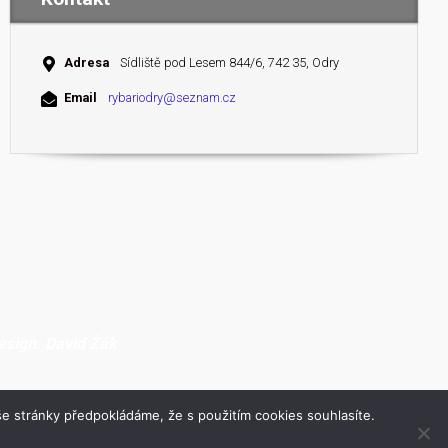
Adresa
Sídliště pod Lesem 844/6, 742 35, Odry
Email
rybariodry@seznam.cz
esign: David Žák
e stránky předpokládáme, že s použitím cookies souhlasíte.