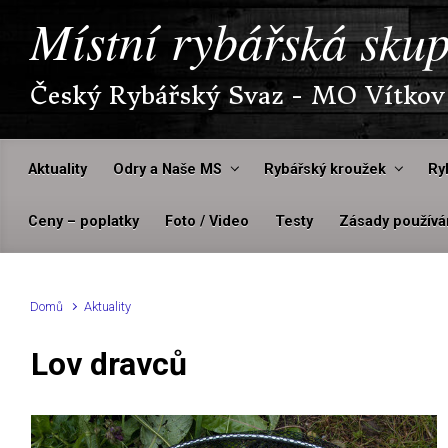
Místní rybářská sku
Český Rybářský Svaz - MO Vítkov
Aktuality
Odry a Naše MS
Rybářský kroužek
Ry
Ceny – poplatky
Foto / Video
Testy
Zásady používá
Domů
Aktuality
Lov dravců