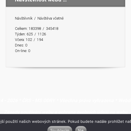
Návštěvník / Návštěva včetně
Celkem:
183398 /
345418
Týden:
625 / 1126
Včera:
102 / 194
Dnes:
0
On-line:
0
4 - 2026 * ČRS - MS ODRY * Všechna práva vyhrazena * Webd
Zásady používání webu a ochrana osobních údajů na webu
jší použití našich webových stránek. Pokud budete nadále prohlížet naš
Souhlasím
Ne