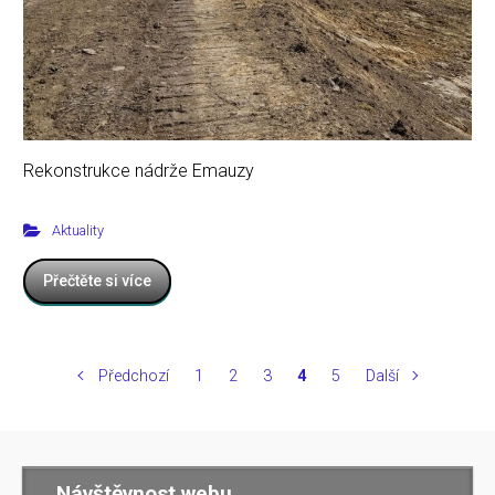
Rekonstrukce nádrže Emauzy
Aktuality
Přečtěte si více
Předchozí
1
2
3
4
5
Další
Návštěvnost webu …