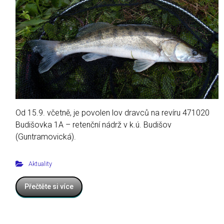
Od 15.9. včetně, je povolen lov dravců na revíru 471020
Budišovka 1A – retenční nádrž v k.ú. Budišov
(Guntramovická).
Aktuality
Přečtěte si více